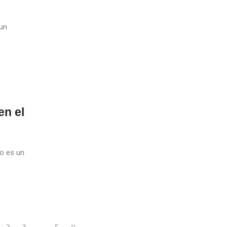
 un
en el
no es un