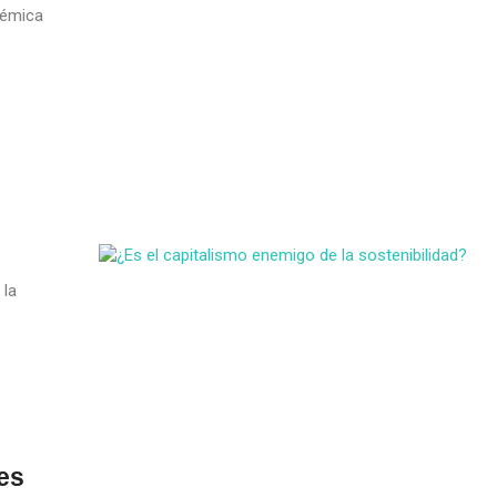
lémica
 la
res