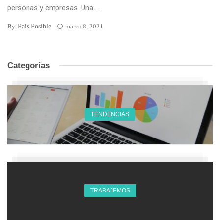
personas y empresas. Una ...
País Posible
By
marzo 8, 2021
Categorías
TENDENCIAS
TRABAJEMOS