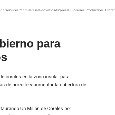
iadb/services/module/asset/downloads/preset/Libraries/Production+Libra
obierno para
os
de corales en la zona insular para
eas de arrecife y aumentar la cobertura de
taurando Un Millón de Corales por