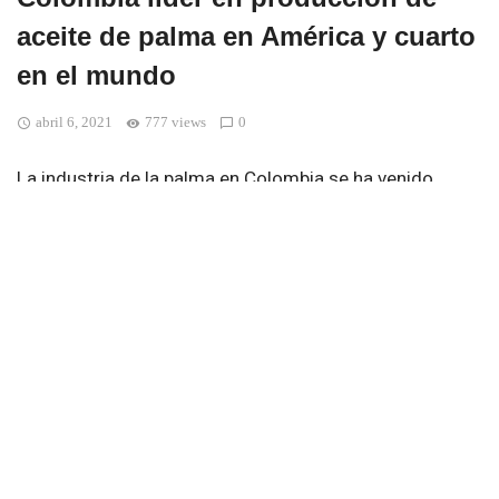
aceite de palma en América y cuarto
en el mundo
abril 6, 2021
777 views
0
La industria de la palma en Colombia se ha venido
consolidando como uno de los sectores de mayor
liderazgo dentro de la agroindustria nacional por su
dinámica productiva, gran potencial, versatilidad y su
creciente compromiso con la sostenibilidad ambiental
y social.
Este sector está comprometido con
el desarrollo
sostenible y la preservación de la biodiversidad
. Bajo
el auspicio del Ministerio de Ambiente y Fedepalma,