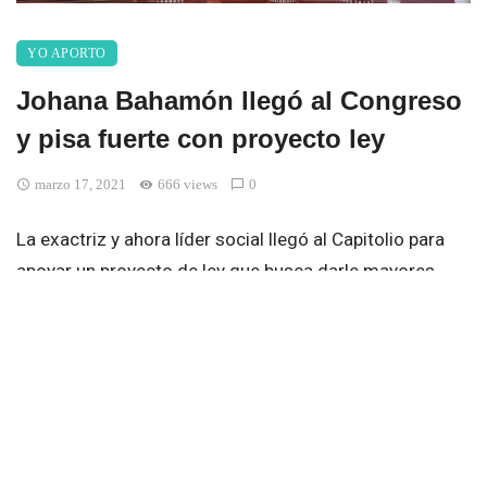
YO APORTO
Johana Bahamón llegó al Congreso
y pisa fuerte con proyecto ley
marzo 17, 2021
666 views
0
La exactriz y ahora líder social llegó al Capitolio para
apoyar un proyecto de ley que busca darle mayores
oportunidades a la población que recupera su libertad
de las cárceles.
La representante Katherine Miranda, del partido Alianza
Verde, y su compañero Edward Rodríguez, del Centro
Democrático, presentaron un proyecto de ley que