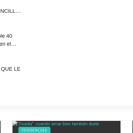
NCILLO
 LA
le 40
en el
 himno de
 QUE LE
TENDENCIAS