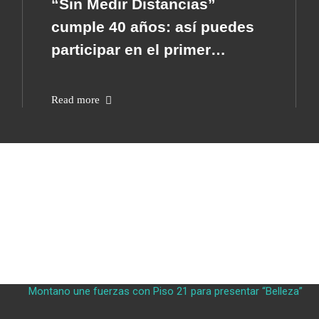
“Sin Medir Distancias”
cumple 40 años: así puedes
participar en el primer
videoclip oficial del himno de
Diomedes Díaz
Read more