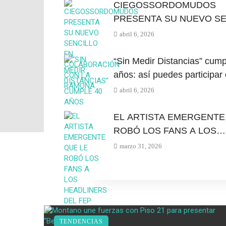
CIEGOSSORDOMUDOS
PRESENTA SU NUEVO SE
EN COLABORACIÓN CON
abril 6, 2026
RAMONA
“Sin Medir Distancias” cump
años: así puedes participar 
primer videoclip oficial del
abril 6, 2026
Diomedes Díaz
EL ARTISTA EMERGENTE
ROBÓ LOS FANS A LOS
HEADLINERS DEL FEP
marzo 31, 2026
TENDENCIAS