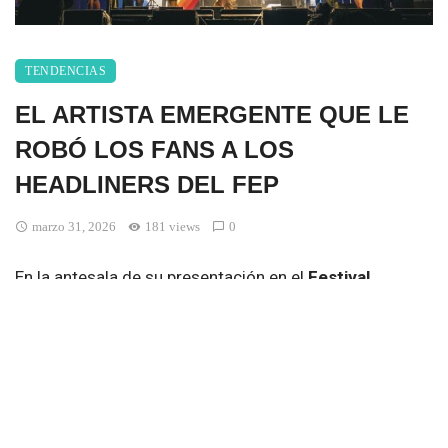
TENDENCIAS
EL ARTISTA EMERGENTE QUE LE
ROBÓ LOS FANS A LOS
HEADLINERS DEL FEP
marzo 31, 2026
181 views
0
En la antesala de su presentación en el
Festival
Estéreo Picnic 2026
, el artista colombiano
Niko Arias
,
quien se presentó el pasado
viernes 20 de marzo,
decidió convertir las calles de Bogotá en escenario y
conquistar nuevos fans.