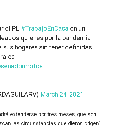
r el PL
#TrabajoEnCasa
en un
pleados quienes por la pandemia
 sus hogares sin tener definidas
orales
senadormotoa
ARDAGUILARV)
March 24, 2021
odrá extenderse por tres meses, que son
zcan las circunstancias que dieron origen”