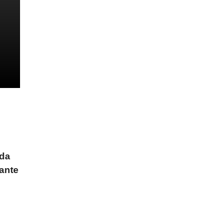
ida
ante