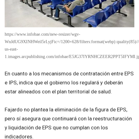
https://www.infobae.com/new-resizer/wgv-
WnJdUG9XINHWeil5rLyjFic=/1200×628/filters:format(webp):quality(85)//
us-east-
1.images.arcpublishing.com/infobae/E5JG37IYRNHCZEER2PPT5IFYMI.j
En cuanto a los mecanismos de contratación entre EPS
e IPS, indica que el gobierno los regulará y deberán
estar alineados con el plan territorial de salud.
Fajardo no plantea la eliminación de la figura de EPS,
pero sí asegura que continuará con la reestructuración
y liquidación de EPS que no cumplan con los
indicadores.