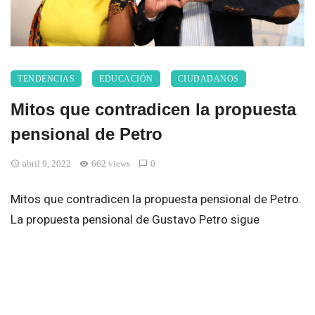
TENDENCIAS
EDUCACIÓN
CIUDADANOS
Mitos que contradicen la propuesta
pensional de Petro
abril 9, 2022
662 views
0
Mitos que contradicen la propuesta pensional de Petro.
La propuesta pensional de Gustavo Petro sigue
generando opiniones divididas por parte de diversos
actores que se oponen a la misma, incluso se habla del
poco desconocimiento del tema, tanto como para
aclarar mitos que se han generado entre los