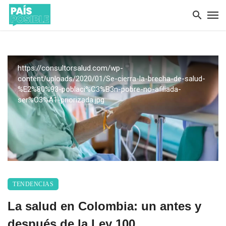
https://consultorsalud.com/wp-
content/uploads/2020/01/Se-cierra-la-brecha-de-salud-
%E2%80%93-poblaci%C3%B3n-pobre-no-afiliada-
ser%C3%A1-priorizada.jpg
TENDENCIAS
La salud en Colombia: un antes y
después de la Ley 100