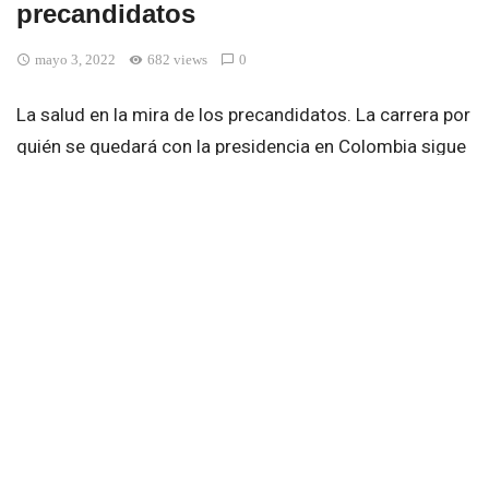
precandidatos
mayo 3, 2022
682 views
0
La salud en la mira de los precandidatos. La carrera por
quién se quedará con la presidencia en Colombia sigue
descarnada, y las propuestas en materia de salud están
liderando entre los puntos de mayor debate.
Ahora veamos las promesas y propuestas de los
principales candidatos para mejorar del sistema de
salud:
Fico Gutiérrez
En cuanto a seguridad social propone una reforma