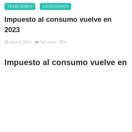
TRABAJEMOS
CIUDADANOS
Impuesto al consumo vuelve en
2023
enero 3, 2023
742 views
0
Impuesto al consumo vuelve en
2023
Impuesto al consumo en bares y restaurantes vuelve en
2023. Con el vencimiento de los alivios económicos
creados en la pandemia por la Ley de Inversión Social
del gobierno del expresidente Iván Duque, en 2023
volverá a cobrarse en Colombia el Impuesto Nacional al