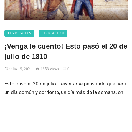
TENDENCIAS
EDUCACIÓN
¡Venga le cuento! Esto pasó el 20 de
julio de 1810
julio 19, 2021
1658 views
0
Esto pasó el 20 de julio. Levantarse pensando que será
un día común y corriente, un día más de la semana, en
una ciudad donde no pasa nada, es lo que cualquier
ciudadano de Santafé imaginó esa mañana del viernes
20 de julio de 1810. Al menos eso fue lo que pasó por
mi mente, mientras tomaba café, organizaba las tareas