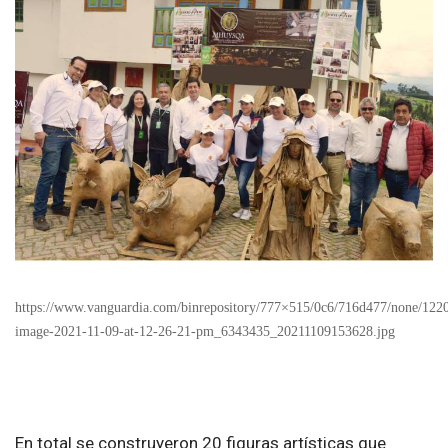
https://www.vanguardia.com/binrepository/777×515/0c6/716d477/none/12
image-2021-11-09-at-12-26-21-pm_6343435_20211109153628.jpg
En total se construyeron 20 figuras artísticas que