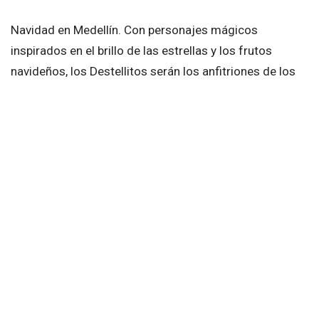
Navidad en Medellín. Con personajes mágicos
inspirados en el brillo de las estrellas y los frutos
navideños, los Destellitos serán los anfitriones de los
Alumbrados Navideños de Medellín este año.
Bajo el eslogan ‘
Viaje al centro de la navidad’
se invita a
celebrar la vida y disfrutar las tradiciones decembrinas
en compañía de los seres queridos.
Fueron 34 mujeres cabeza de familia y 15 hombres los
encargados de construir el alumbrado.
El trabajo de estos artistas y artesanos hace sentir
orgullosos a los paisas.