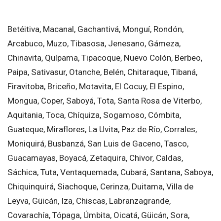
Betéitiva, Macanal, Gachantivá, Monguí, Rondón,
Arcabuco, Muzo, Tibasosa, Jenesano, Gámeza,
Chinavita, Quípama, Tipacoque, Nuevo Colón, Berbeo,
Paipa, Sativasur, Otanche, Belén, Chitaraque, Tibaná,
Firavitoba, Briceño, Motavita, El Cocuy, El Espino,
Mongua, Coper, Saboyá, Tota, Santa Rosa de Viterbo,
Aquitania, Toca, Chíquiza, Sogamoso, Cómbita,
Guateque, Miraflores, La Uvita, Paz de Río, Corrales,
Moniquirá, Busbanzá, San Luis de Gaceno, Tasco,
Guacamayas, Boyacá, Zetaquira, Chivor, Caldas,
Sáchica, Tuta, Ventaquemada, Cubará, Santana, Saboya,
Chiquinquirá, Siachoque, Cerinza, Duitama, Villa de
Leyva, Güicán, Iza, Chiscas, Labranzagrande,
Covarachía, Tópaga, Úmbita, Oicatá, Güicán, Sora,