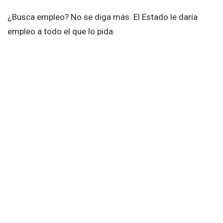
¿Busca empleo? No se diga más. El Estado le daría
empleo a todo el que lo pida.
La ‘Política de Empleo Garantizado’ habla de convertir
al Estado en un mega empleador que cubriría a las
personas que no logran conseguir trabajo en el sector
privado.
El Estado contrataría gente para pequeñas obras de
impacto veredal o barrial y programas de convivencia
para reducir la violencia.