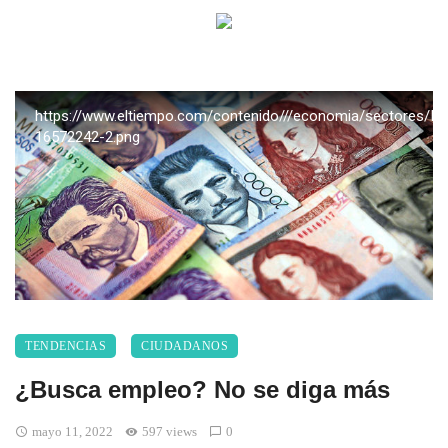
https://www.eltiempo.com/contenido///economia/sectores/
16572242-2.png
TENDENCIAS
CIUDADANOS
¿Busca empleo? No se diga más
mayo 11, 2022
597 views
0