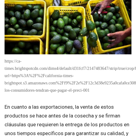
https://ca-
times.brightspotcdn.com/dims4/default/d31fcf7/2147483647/strip/true/crop
url=https%3A%2F%2Fcalifornia-times-
brightspot.s3.amazonaws.com%2Ff9%2F2e%2F12c3d38e9235a0cafa0ce30
los-consumidores-tendran-que-pagar-el-preci-001
En cuanto a las exportaciones, la venta de estos
productos se hace antes de la cosecha y se firman
cláusulas que requieren la entrega de los productos en
unos tiempos específicos para garantizar su calidad, y