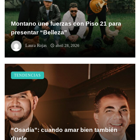
Montano une fuerzas con Piso 21 para
presentar “Belleza”
Laura Rojas
abril 28, 2026
TENDENCIAS
“Osadía”: cuando amar bien también
duele