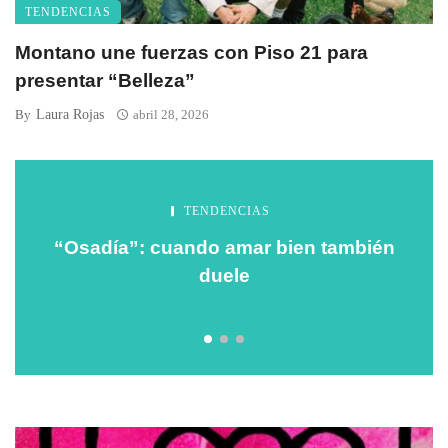
TENDENCIAS
Montano une fuerzas con Piso 21 para
presentar “Belleza”
Laura Rojas
By
abril 28, 2026
TENDENCIAS
“Osadía”: cuando amar bien también
duele