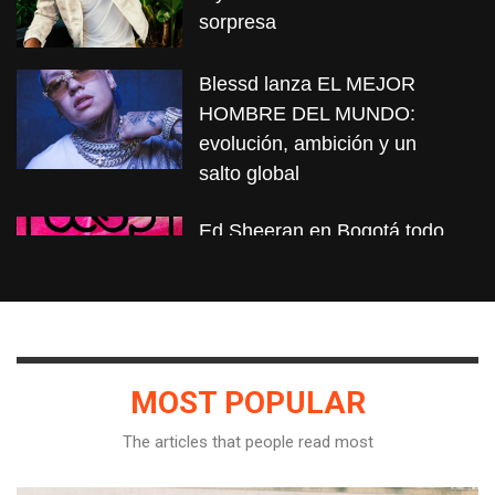
sorpresa
Blessd lanza EL MEJOR
HOMBRE DEL MUNDO:
evolución, ambición y un
salto global
Ed Sheeran en Bogotá todo
sobre su concierto en el Vive
Claro
CIEGOSSORDOMUDOS
PRESENTA SU NUEVO
MOST POPULAR
SENCILLO EN
COLABORACIÓN CON LA
The articles that people read most
RAMONA