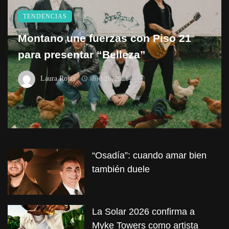
TENDENCIAS
Montano une fuerzas con Piso 21
para presentar “Belleza”
Laura Rojas
abril 28, 2026
“Osadía”: cuando amar bien
también duele
La Solar 2026 confirma a
Myke Towers como artista