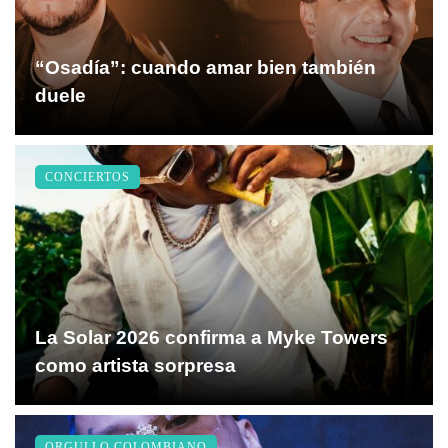
A LOS ESCENARIOS DE
COLOMBIA CON SU
“Osadía”: cuando amar bien también
ESPERADA GIRA
duele
CONCIERTOS
La Solar 2026 confirma a Myke Towers
como artista sorpresa
ORGULLO COLOMBIANO