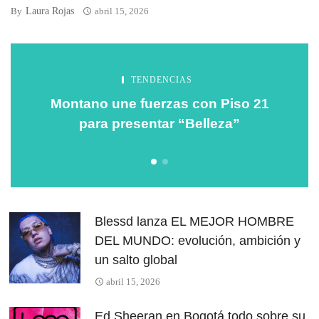
Laura Rojas
By
abril 15, 2026
TENDENCIAS
Montano une fuerzas con Piso 21
para presentar “Belleza”
Blessd lanza EL MEJOR HOMBRE
DEL MUNDO: evolución, ambición y
un salto global
abril 15, 2026
Ed Sheeran en Bogotá todo sobre su